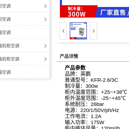
柜空调
柜空调
柜空调
柜空调
机柜空调
温空调
柜空调
机柜空调
温机柜空调
产品详情
机柜空调
-高温
温机柜空调
产品参数
-高温
温空调
品牌：英鹏
普通型号：KFR-2.6/3C
-高温
制冷量：300w
柜内温度范围：+25~+38℃
柜外温度范围：-25~+45℃
系统耐压：26bar
电源：220/1/50V/ph/Hz
工作电流：1.2A
输入功率：175W
柜内循环风量：120m³/h