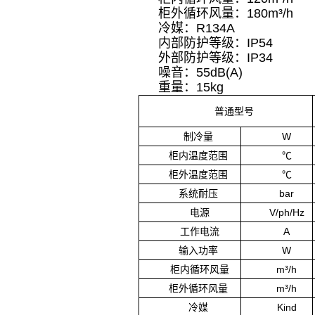
柜外循环风量：180m³/h
冷媒：R134A
内部防护等级：IP54
外部防护等级：IP34
噪音：55dB(A)
重量：15kg
普通型号
制冷量
W
柜内温度范围
℃
柜外温度范围
℃
系统耐压
bar
电源
V/ph/Hz
工作电流
A
输入功率
W
柜内循环风量
m³/h
柜外循环风量
m³/h
冷媒
Kind