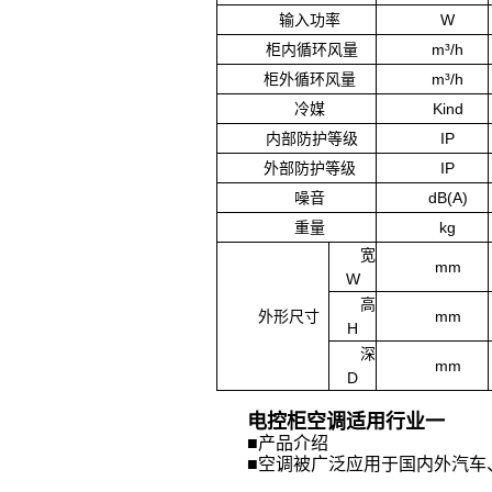
输入功率
W
柜内循环风量
m³/h
柜外循环风量
m³/h
冷媒
Kind
内部防护等级
IP
外部防护等级
IP
噪音
dB(A)
重量
kg
宽
mm
W
高
外形尺寸
mm
H
深
mm
D
电控柜空调适用行业一
■
产品介绍
■空调被广泛应用于国内外汽车