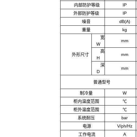
内部防护等级
IP
外部防护等级
IP
噪音
dB(A)
重量
kg
宽
mm
W
高
外形尺寸
mm
H
深
mm
D
普通型号
制冷量
W
柜内温度范围
℃
柜外温度范围
℃
系统耐压
bar
电源
V/ph/Hz
工作电流
A