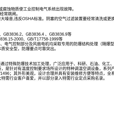
或腐蚀物质使工业控
制电气系统出现故障。
下经常跳闸。
大噪音,违反OSHA
标准。阴塞的空气过滤装置要经常清洗或更
B3836.2、GB3836.4 、GB3836.9等
15-2000、GB/T17758-1999等
件、电气控制部分及风扇电机均采取专用的防爆结构处理（隔爆
本质安全型，防爆要点可靠突出。
通过特殊防爆技术加工处理，广泛应用于、科研、石油、化工、加
所，是针对有温度控制要求场所设计的特种调温空调设备，系列
495/1496；其外形美观，设计合理并具有安装维修方便等特
大特需行业客户喜爱，并以部分录入特需行业定点采购名录。