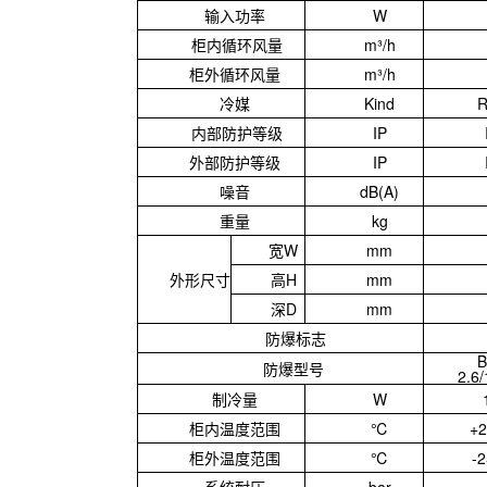
输入功率
W
柜内循环风量
m³/h
柜外循环风量
m³/h
冷媒
Kind
R
内部防护等级
IP
外部防护等级
IP
噪音
dB(A)
重量
kg
宽W
mm
外形尺寸
高H
mm
深D
mm
防爆标志
B
防爆型号
2.6
制冷量
W
柜内温度范围
℃
+2
柜外温度范围
℃
-