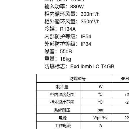
输入功率：330W
柜内循环风量：300m³/h
柜外循环风量：350m³/h
冷媒：R134A
内部防护等级：IP54
外部防护等级：IP34
噪音：55dB
重量：18kg
防爆标志：Exd ibmb llC T4GB
防爆型号
BKF
制冷量
W
柜内温度范围
℃
+2
柜外温度范围
℃
-
系统耐压
bar
电源
V/ph/Hz
22
工作电流
A