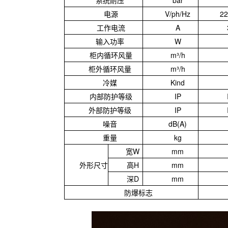
系统耐压
bar
电源
V/ph/Hz
22
工作电流
A
输入功率
W
柜内循环风量
m³/h
柜外循环风量
m³/h
冷媒
Kind
内部防护等级
IP
外部防护等级
IP
噪音
dB(A)
重量
kg
宽W
mm
外形尺寸
高H
mm
深D
mm
防爆标志